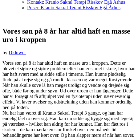
Kontakt: Kranio Sakral Terapi Risskov Egå Århus
Priser: Kranio Sakral Terapi Risskov Egå Århus
Vores søn på 8 år har altid haft en masse
uro i kroppen
by
Dkluwer
Vores søn på 8 år har altid haft en masse uro i kroppen. Dette er
blevet et større og større problem efter han er startet i skole, hvor han
har haft svært med at sidde stille i timerne. Han kunne pludselig
finde på at rejse sig og gå rundt i klassen og var meget forstyrrende.
Når han skulle sove lå han meget uroligt og vendte og drejede sig
ofte, både før og under søvn. Ud over uroen er han tågænger. Dette
har vi forsøgt at få afhjulpet ved en fysioterapi uden nævneværdig
effekt. Vi laver øvelser og udstrækning uden han kommer ordenlig
ned på foden.
Nu har han været til Kranio Sakral Terapi 3 gange, og han har
endelig fået ro over sig. Han kan nu sidde og hygge sig med legetøj
på værelset – hvilket han aldrig før har kunnet. Han har fået ros i
skolen – de kan mærke en stor forskel over den måneds tid
behandlingerne har kørt over. Og han slapper mere af når han sover.