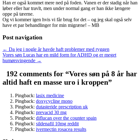
Han er også kommet mere ned på foden. Vanen er der stadig når han
løber eller har travlt, men under normal gang er han ikke længere
oppe på tæerne.
Og vi kommer igen hvis vi får brug for det – og jeg skal også selv
have et par behandlinger for min migræne! – MB
Post navigation
← Da jeg i nogle år havde haft problemer med ryggen
Vores søn Lucas har en mild form for ADHD og er meget
humørsvingende →
192 comments for “
Vores søn på 8 år har
altid haft en masse uro i kroppen
”
Pingback:
lasix medicine
Pingback:
doxycycline mono
Pingback:
dutasteride prescription uk
Pingback:
prevacid 30 mg
Pingback:
diflucan over the counter spain
Pingback:
sildenafil 10mg reddit
Pingback:
ivermectin rosacea results